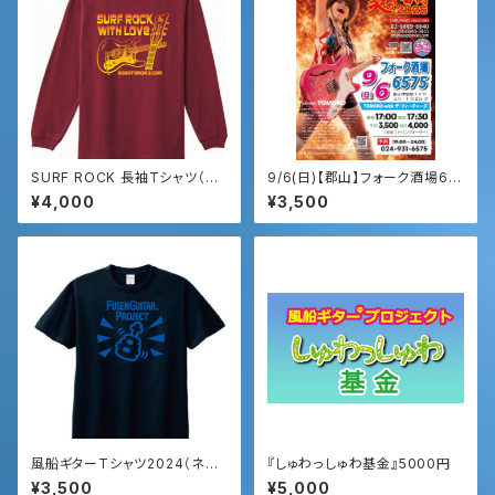
SURF ROCK 長袖Tシャツ（ワ
9/6(日)【郡山】フォーク酒場65
イン・ホワイト）
75
¥4,000
¥3,500
風船ギターTシャツ2024（ネイ
『しゅわっしゅわ基金』5000円
ビー）
¥3,500
¥5,000