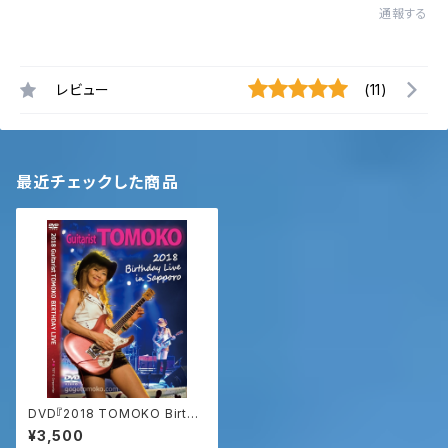
通報する
レビュー
(11)
最近チェックした商品
DVD『2018 TOMOKO Birthd
ay Live』
¥3,500