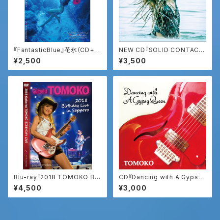
『FantasticBlue』花氷（CD+D
NEW CD『SOLID CONTAC
VD）
T』（ソリッドコンタクト）
¥2,500
¥3,500
Blu-ray『2018 TOMOKO Bir
CD『Dancing with A Gypsy
thday Live』
Queen』
¥4,500
¥3,000